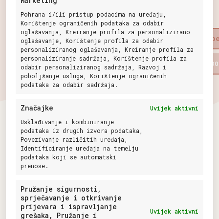
Marketing
2XS
S
Pohrana i/ili pristup podacima na uređaju,
Korištenje ograničenih podataka za odabir
oglašavanja, Kreiranje profila za personalizirano
Odaberite veličinu
Odab
oglašavanje, Korištenje profila za odabir
personaliziranog oglašavanja, Kreiranje profila za
Baobaby
Baobaby
personaliziranje sadržaja, Korištenje profila za
DODAJ U KOŠARICU
DO
odabir personaliziranog sadržaja, Razvoj i
mekane
mekane
poboljšanje usluga, Korištenje ograničenih
dječje
dječje
podataka za odabir sadržaja.
cipelice,
cipelice,
Mokasine
Mokasine
Značajke
Uvijek aktivni
Minti
Oli
količina
količina
Usklađivanje i kombiniranje
podataka iz drugih izvora podataka,
Povezivanje različitih uređaja,
Identificiranje uređaja na temelju
podataka koji se automatski
prenose.
Baobaby - Mikroedra d.o.o.
Pružanje sigurnosti,
(01) 48 22 132
sprječavanje i otkrivanje
info@baobaby.eu
prijevara i ispravljanje
Uvijek aktivni
grešaka, Pružanje i