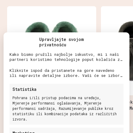
Ovaj
Ovaj
proizvod
proizvod
ima
ima
više
više
varijanti.
varijanti.
Upravljajte svojom
Opcije
Opcije
privatnošću
se
se
mogu
mogu
Kako bismo pružili najbolje iskustvo, mi i naši
odabrati
odabrati
partneri koristimo tehnologije poput kolačića za
pohranu i/ili pristup informacijama o uređaju.
na
na
Pristanak na ove tehnologije omogućit će nama i
Kliknite ispod da pristanete na gore navedeno
stranici
stranici
našim partnerima obradu osobnih podataka kao što
ili napravite detaljne izbore. Vaši će se izbori
proizvoda
proizvoda
su ponašanje pri pregledavanju ili jedinstveni
primijeniti samo na ovu stranicu. Možete
ID-ovi na ovoj stranici i prikazujemo
promijeniti svoje postavke u bilo kojem trenutku,
Statistika
(ne)personalizirane oglase. Nepristanak ili
uključujući povlačenje privole, korištenjem
povlačenje privole može negativno utjecati na
prekidača na Politici kolačića ili klikom na
Pohrana i/ili pristup podacima na uređaju,
određene značajke i funkcije.
gumb za upravljanje privolom na dnu ekrana.
Baobaby mekane dječje cipelice,
Baobaby me
Mjerenje performansi oglašavanja, Mjerenje
Mokasine Minti
M
performansi sadržaja, Razumijevanje publike kroz
statistiku ili kombinacije podataka iz različitih
39,99
€
izvora.