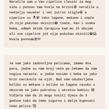
Naručila sam u Vas cipelice classic za mog 
sina i punooo Vam hvala na brzini🤩 naručila u 
nedjelju navečer i već jutros stigle🤩 a 
cipelice su 🔝🤩 tako lagane, mekane i uopće 
ih nije pokušao skiniti😂 inače, kao i svaka 
beba, odmah skida čarapice kad mu ih obujem 
ali ove cipelice još nije pokušao skiniti😂🤗 
Hvala punoo🙏🏼🩵
Ja sam jako zadovoljna pelicama, imamo dva 
para, jedne su nam broj veće pa čekamo da nam 
nogica naraste, a jedne nosimo i beba se jako 
brzo naviknula na njih. Baš sam oduševljena 
koliko su mekane i koliko se lagano navuku s 
obzirom na jako pokretnu i okretnu bebicu 😅
Vidjela sam da ih mogu nositi djeca do 3 
godine tako da ćemo sigurno i dalje kupovati 
Vaše pelice.🥰