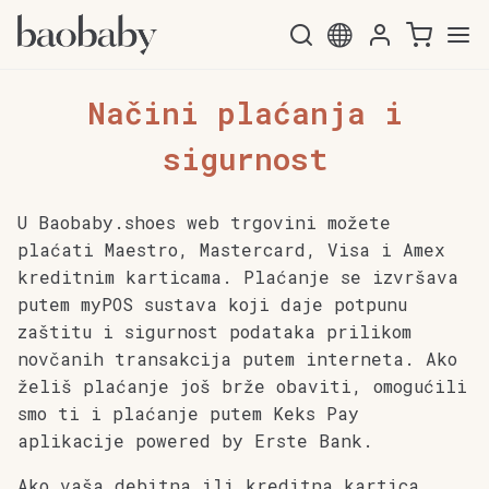
Preskoči
Skoči
na
do
Načini plaćanja i
navigaciju
sadržaja
sigurnost
U Baobaby.shoes web trgovini možete
plaćati Maestro, Mastercard, Visa i Amex
kreditnim karticama. Plaćanje se izvršava
putem myPOS sustava koji daje potpunu
zaštitu i sigurnost podataka prilikom
novčanih transakcija putem interneta. Ako
želiš plaćanje još brže obaviti, omogućili
smo ti i plaćanje putem Keks Pay
aplikacije powered by Erste Bank.
Ako vaša debitna ili kreditna kartica