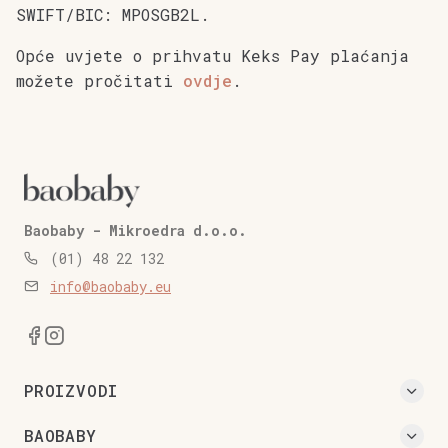
SWIFT/BIC: MPOSGB2L.
Opće uvjete o prihvatu Keks Pay plaćanja
možete pročitati
ovdje
.
Baobaby - Mikroedra d.o.o.
(01) 48 22 132
info@baobaby.eu
PROIZVODI
BAOBABY