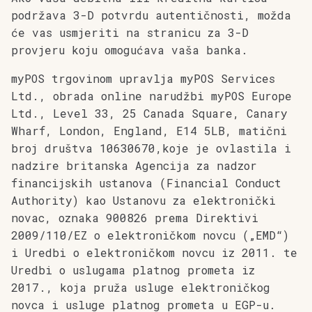
podržava 3-D potvrdu autentičnosti, možda
će vas usmjeriti na stranicu za 3-D
provjeru koju omogućava vaša banka.
myPOS trgovinom upravlja myPOS Services
Ltd., obrada online narudžbi myPOS Europe
Ltd., Level 33, 25 Canada Square, Canary
Wharf, London, England, E14 5LB, matični
broj društva 10630670,koje je ovlastila i
nadzire britanska Agencija za nadzor
financijskih ustanova (Financial Conduct
Authority) kao Ustanovu za elektronički
novac, oznaka 900826 prema Direktivi
2009/110/EZ o elektroničkom novcu („EMD“)
i Uredbi o elektroničkom novcu iz 2011. te
Uredbi o uslugama platnog prometa iz
2017., koja pruža usluge elektroničkog
novca i usluge platnog prometa u EGP-u.