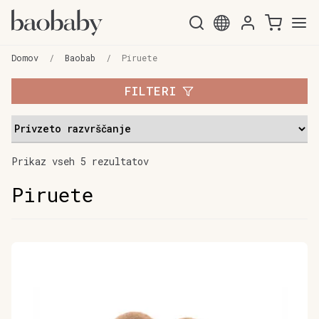
Skip
Skip
to
to
Domov
/
Baobab
/
Piruete
navigation
content
FILTERI
Prikaz vseh 5 rezultatov
Piruete