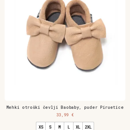
Mehki otroški čevlji Baobaby, puder Piruetice
33,99
€
XS
S
M
L
XL
2XL