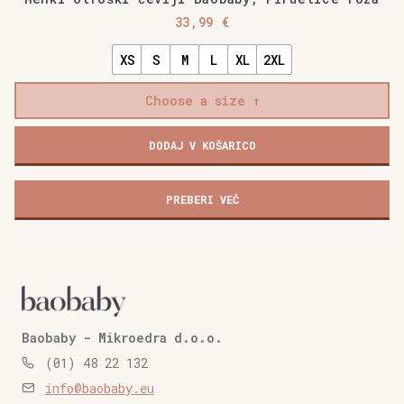
33,99
€
XS
S
M
L
XL
2XL
Choose a size
Mehki
DODAJ V KOŠARICO
otroški
čevlji
Baobaby,
PREBERI VEČ
Piruetice
roza
količina
Baobaby - Mikroedra d.o.o.
(01) 48 22 132
info@baobaby.eu