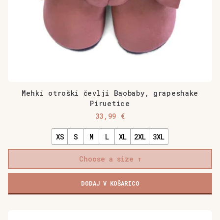
Mehki otroški čevlji Baobaby, grapeshake
Piruetice
33,99
€
XS
S
M
L
XL
2XL
3XL
Choose a size
Mehki
DODAJ V KOŠARICO
otroški
čevlji
Baobaby,
Ta
grapeshake