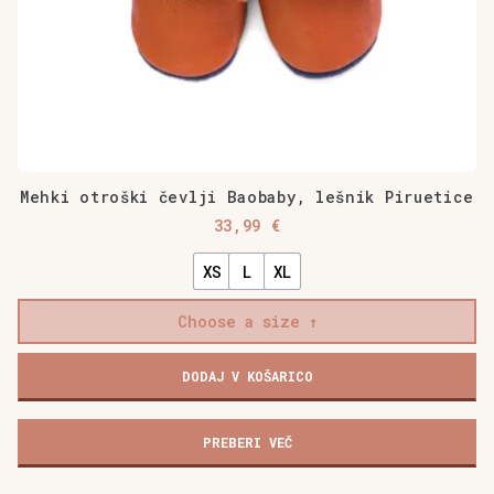
Mehki otroški čevlji Baobaby, lešnik Piruetice
33,99
€
XS
L
XL
Choose a size
Mehki
DODAJ V KOŠARICO
otroški
čevlji
Baobaby,
PREBERI VEČ
lešnik
Piruetice