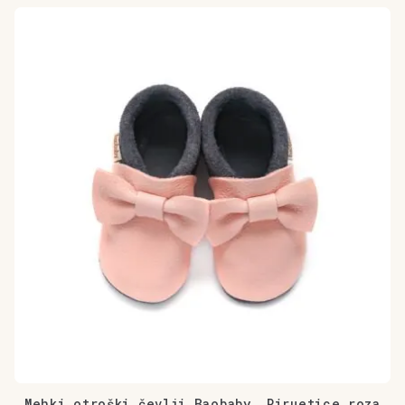
količina
Mehki otroški čevlji Baobaby, Piruetice roza