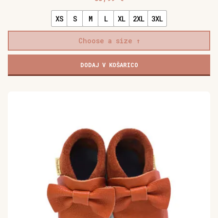
XS
S
M
L
XL
2XL
3XL
Choose a size
Mehki
DODAJ V KOŠARICO
otroški
čevlji
Baobaby,
češnja
Piruetice
količina