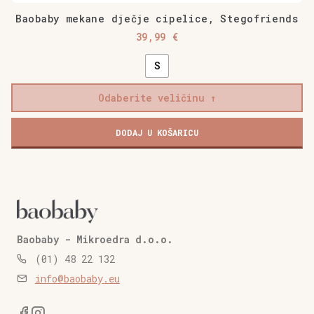
Baobaby mekane dječje cipelice, Stegofriends
39,99
€
S
Odaberite veličinu
Baobaby
DODAJ U KOŠARICU
mekane
dječje
cipelice,
Stegofriends
količina
Baobaby - Mikroedra d.o.o.
(01) 48 22 132
info@baobaby.eu