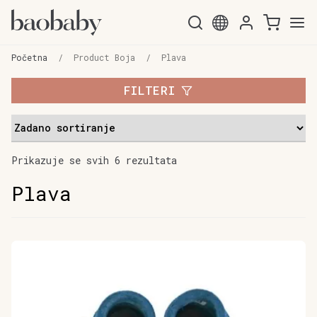
Preskoči
Skoči
na
do
Početna
/
Product Boja
/
Plava
navigaciju
sadržaja
FILTERI
Prikazuje se svih 6 rezultata
Plava
Ovaj
proizvod
ima
više
varijanti.