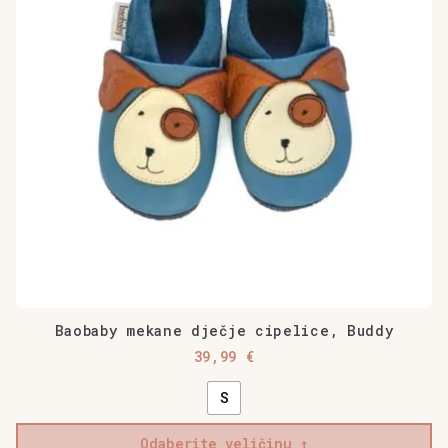
Opcije
se
mogu
odabrati
na
stranici
proizvoda
Baobaby mekane dječje cipelice, Buddy
39,99
€
S
Odaberite veličinu