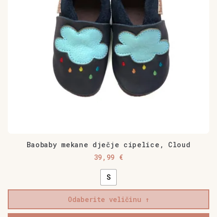
mogu
odabrati
na
stranici
proizvoda
Baobaby mekane dječje cipelice, Cloud
39,99
€
S
Odaberite veličinu