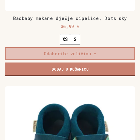
Baobaby mekane dječje cipelice, Dots sky
36,99
€
XS
S
Odaberite veličinu
Baobaby
DODAJ U KOŠARICU
mekane
dječje
cipelice,
Ovaj
Dots
proizvod
sky
ima
količina
više
varijanti.
Opcije
se
mogu