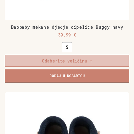
Baobaby mekane dječje cipelice Buggy navy
39,99
€
S
Odaberite veličinu
Baobaby
DODAJ U KOŠARICU
mekane
dječje
cipelice
Ovaj
Buggy
proizvod
navy
ima
količina
više
varijanti.
Opcije
se