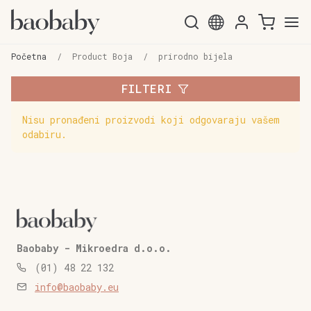
Preskoči
Skoči
na
do
Početna
/
Product Boja
/
prirodno bijela
navigaciju
sadržaja
FILTERI
Nisu pronađeni proizvodi koji odgovaraju vašem
odabiru.
Baobaby - Mikroedra d.o.o.
(01) 48 22 132
info@baobaby.eu