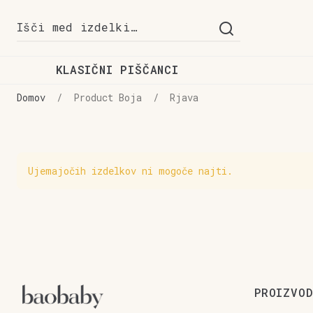
Skip
Skip
Išči:
to
to
navigation
content
KLASIČNI PIŠČANCI
Domov
/
Product Boja
/
Rjava
Ujemajočih izdelkov ni mogoče najti.
PROIZVOD