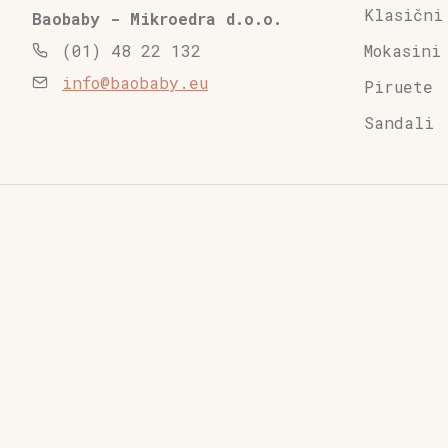
Klasični
Baobaby - Mikroedra d.o.o.
Mokasini
(01) 48 22 132
info@baobaby.eu
Piruete
Sandali