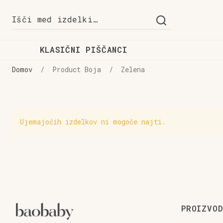
Skip
Skip
Išči:
to
to
navigation
content
KLASIČNI PIŠČANCI
Domov
/
Product Boja
/
Zelena
Ujemajočih izdelkov ni mogoče najti.
PROIZVOD