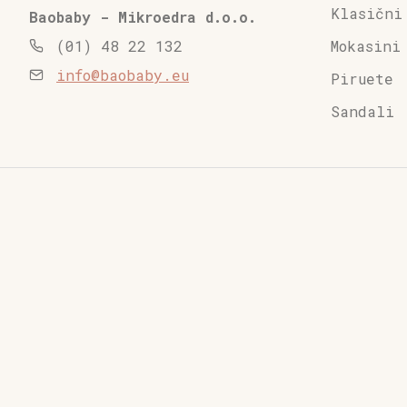
Klasični
Baobaby - Mikroedra d.o.o.
Mokasini
(01) 48 22 132
info@baobaby.eu
Piruete
Sandali