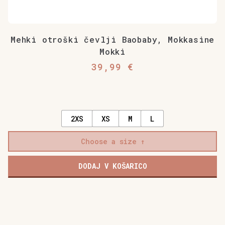
Mehki otroški čevlji Baobaby, Mokkasine
Mokki
39,99
€
2XS
XS
M
L
Choose a size
DODAJ V KOŠARICO