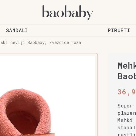
SANDALI
PIRUETI
oški čevlji Baobaby, Zvezdice roza
Meh
Bao
36,
Super
plaze
Mehki 
stopal
rastli