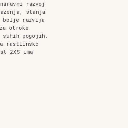
naravni razvoj
lazenja, stanja
 bolje razvija
za otroke
 suhih pogojih.
a rastlinsko
ost 2XS ima