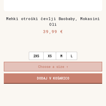
Mehki otroški čevlji Baobaby, Mokasini
Oli
39,99
€
2XS
XS
M
L
Choose a size
DODAJ V KOŠARICO