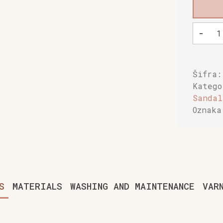
Mehki
-
otroški
čevlji
Baobaby
Zvezdic
Šifra
roza
Kateg
količin
Sandal
Oznak
S
MATERIALS
WASHING AND MAINTENANCE
VAR