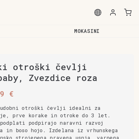
MOKASINI
ki otroški čevlji
baby, Zvezdice roza
99
€
 udobni otroški čevlji idealni za
nje, prve korake in otroke do 3 let.
podplati podpirajo naravni razvoj
a in boso hojo. Izdelana iz vrhunskega
nsko strojenega pravega usnja, varnega