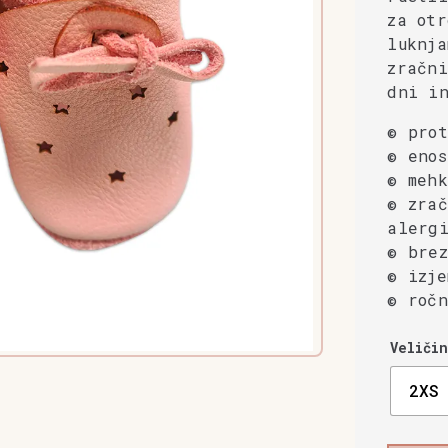
za otr
luknja
zračni
dni i
© prot
© enos
© mehk
© zrač
alergi
© brez
© izje
© ročn
Veličin
2XS