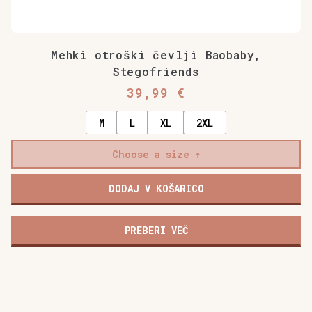
Mehki otroški čevlji Baobaby,
Stegofriends
39,99
€
M
L
XL
2XL
Choose a size
DODAJ V KOŠARICO
PREBERI VEČ