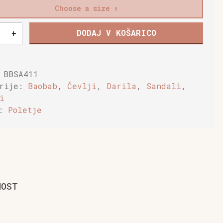
Choose a size
DODAJ V KOŠARICO
+
,
e
:
BBSA411
orije:
Baobab
,
Čevlji
,
Darila
,
Sandali
,
a
i
a:
Poletje
NOST