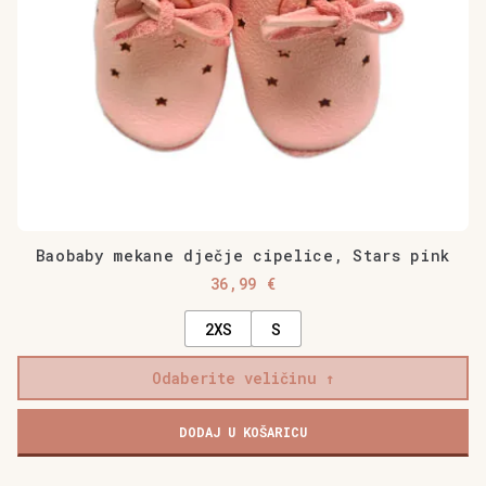
stranici
proizvoda
Baobaby mekane dječje cipelice, Stars pink
36,99
€
2XS
S
Odaberite veličinu
DODAJ U KOŠARICU