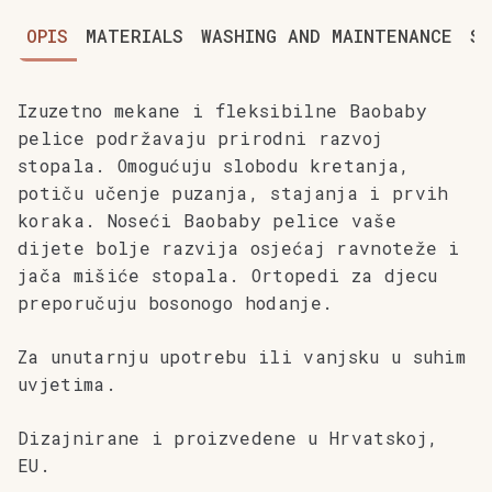
OPIS
MATERIALS
WASHING AND MAINTENANCE
SI
Izuzetno mekane i fleksibilne Baobaby
pelice podržavaju prirodni razvoj
stopala. Omogućuju slobodu kretanja,
potiču učenje puzanja, stajanja i prvih
koraka. Noseći Baobaby pelice vaše
dijete bolje razvija osjećaj ravnoteže i
jača mišiće stopala. Ortopedi za djecu
preporučuju bosonogo hodanje.
Za unutarnju upotrebu ili vanjsku u suhim
uvjetima.
Dizajnirane i proizvedene u Hrvatskoj,
EU.