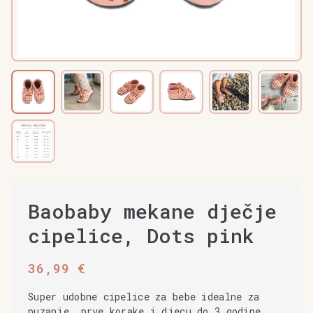
Baobaby mekane dječje
cipelice, Dots pink
36,99
€
Super udobne cipelice za bebe idealne za
puzanje, prve korake i djecu do 3 godine.