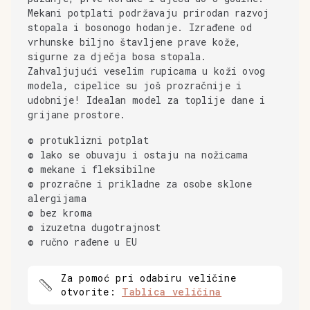
Mekani potplati podržavaju prirodan razvoj
stopala i bosonogo hodanje. Izrađene od
vrhunske biljno štavljene prave kože,
sigurne za dječja bosa stopala.
Zahvaljujući veselim rupicama u koži ovog
modela, cipelice su još prozračnije i
udobnije! Idealan model za toplije dane i
grijane prostore.
© protuklizni potplat
© lako se obuvaju i ostaju na nožicama
© mekane i fleksibilne
© prozračne i prikladne za osobe sklone
alergijama
© bez kroma
© izuzetna dugotrajnost
© ručno rađene u EU
Za pomoć pri odabiru veličine
otvorite:
Tablica veličina