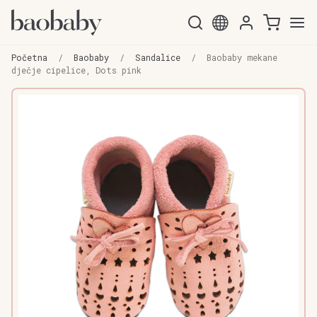
Preskoči
Skoči
na
do
Početna
/
Baobaby
/
Sandalice
/
Baobaby mekane
navigaciju
sadržaja
dječje cipelice, Dots pink