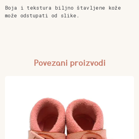
Boja i tekstura biljno štavljene kože
može odstupati od slike.
Povezani proizvodi
Ovaj
proizvod
ima
više
varijanti.
Opcije
se
mogu
odabrati
na