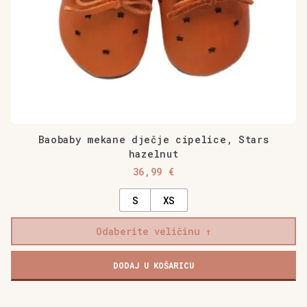
proizvoda
Baobaby mekane dječje cipelice, Stars
hazelnut
36,99
€
S
XS
Odaberite veličinu
DODAJ U KOŠARICU