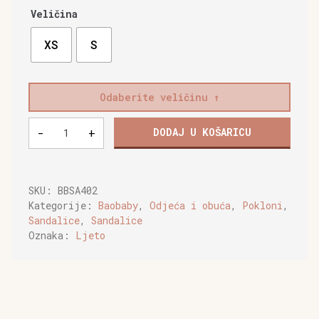
Veličina
XS
S
Odaberite veličinu
Baobaby
-
+
DODAJ U KOŠARICU
mekane
dječje
cipelice,
Dots
SKU:
BBSA402
pink
Kategorije:
Baobaby
,
Odjeća i obuća
,
Pokloni
,
količina
Sandalice
,
Sandalice
Oznaka:
Ljeto