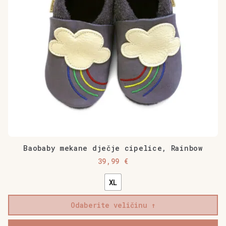
mogu
odabrati
na
stranici
proizvoda
Baobaby mekane dječje cipelice, Rainbow
39,99
€
XL
Odaberite veličinu
Baobaby