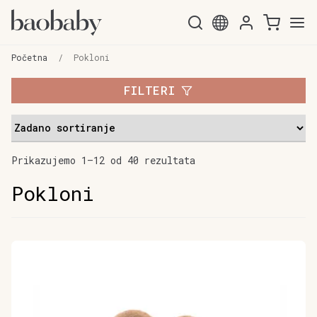
Preskoči
Skoči
na
do
Početna
/
Pokloni
navigaciju
sadržaja
FILTERI
Prikazujemo 1–12 od 40 rezultata
Pokloni
Ovaj
proizvod
ima
više
varijanti.