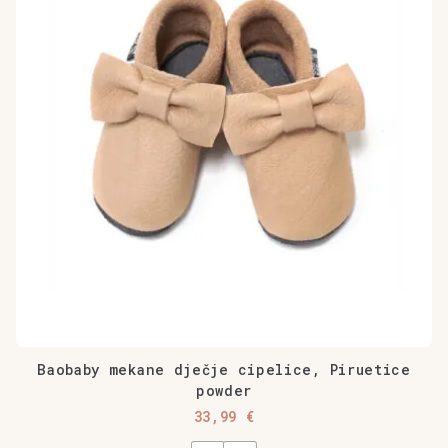
Opcije
se
mogu
odabrati
na
stranici
proizvoda
Baobaby mekane dječje cipelice, Piruetice
powder
33,99
€