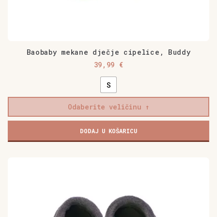
Baobaby mekane dječje cipelice, Buddy
39,99
€
S
Odaberite veličinu
Baobaby
DODAJ U KOŠARICU
mekane
dječje
cipelice,
Ovaj
Buddy
proizvod
količina
ima
više
varijanti.
Opcije