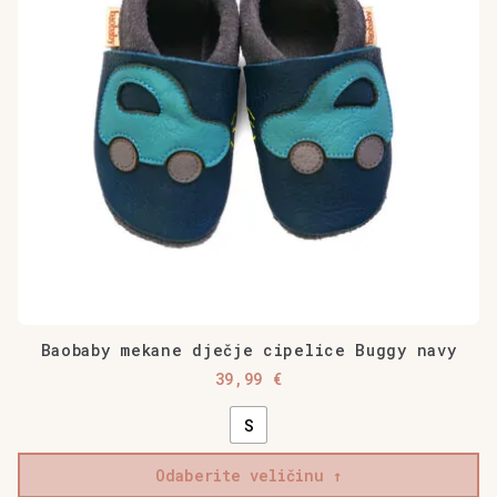
se
mogu
odabrati
na
stranici
proizvoda
Baobaby mekane dječje cipelice Buggy navy
39,99
€
S
Odaberite veličinu