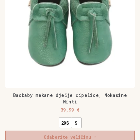
se
mogu
odabrati
na
stranici
proizvoda
Baobaby mekane dječje cipelice, Mokasine
Minti
39,99
€
2XS
S
Odaberite veličinu