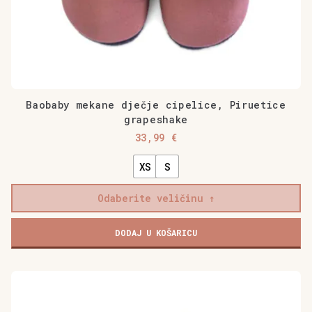
Baobaby mekane dječje cipelice, Piruetice
grapeshake
33,99
€
XS
S
Odaberite veličinu
Baobaby
DODAJ U KOŠARICU
mekane
dječje
cipelice,
Ovaj
Piruetice
proizvod
grapeshake
ima