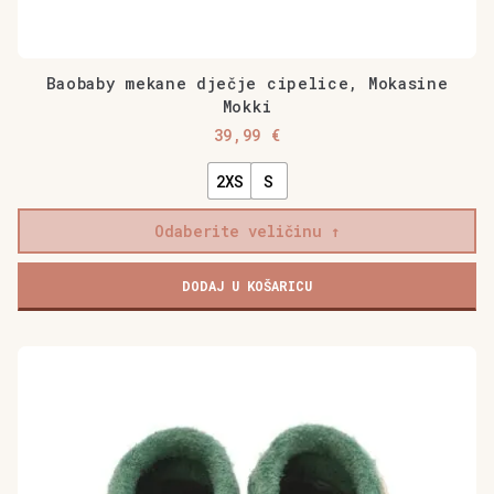
Baobaby mekane dječje cipelice, Mokasine
Mokki
39,99
€
2XS
S
Odaberite veličinu
Baobaby
DODAJ U KOŠARICU
mekane
dječje
cipelice,
Ovaj
Mokasine
proizvod
Mokki
ima
količina
više
varijanti.
Opcije