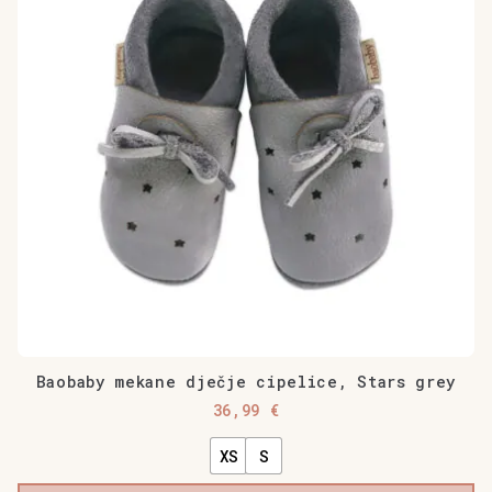
varijanti.
Opcije
se
mogu
odabrati
na
stranici
proizvoda
Baobaby mekane dječje cipelice, Stars grey
36,99
€
XS
S