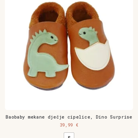
količina
više
varijanti.
Opcije
se
mogu
odabrati
na
stranici
proizvoda
Baobaby mekane dječje cipelice, Dino Surprise
39,99
€
S