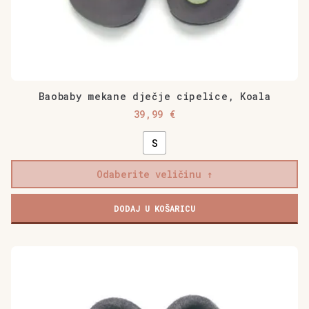
Baobaby mekane dječje cipelice, Koala
39,99
€
S
Odaberite veličinu
Baobaby
DODAJ U KOŠARICU
mekane
dječje
cipelice,
Ovaj
Koala
proizvod
količina
ima
više