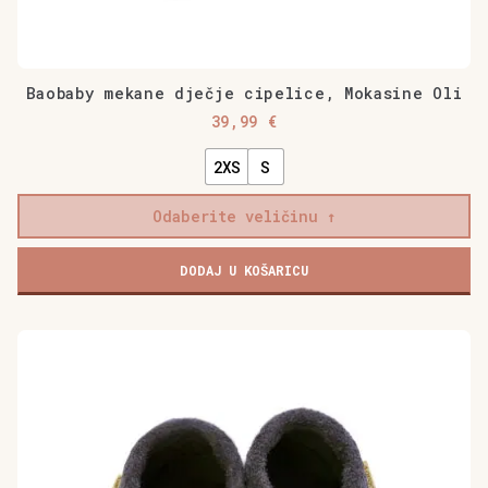
Baobaby mekane dječje cipelice, Mokasine Oli
39,99
€
2XS
S
Odaberite veličinu
Baobaby
DODAJ U KOŠARICU
mekane
dječje
cipelice,
Ovaj
Mokasine
proizvod
Oli
ima
količina
više
varijanti.
Opcije
se