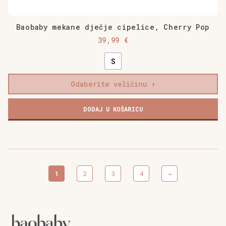
Baobaby mekane dječje cipelice, Cherry Pop
39,99
€
S
Odaberite veličinu
Baobaby
DODAJ U KOŠARICU
mekane
dječje
cipelice,
Cherry
Pop
količina
1
2
3
4
→