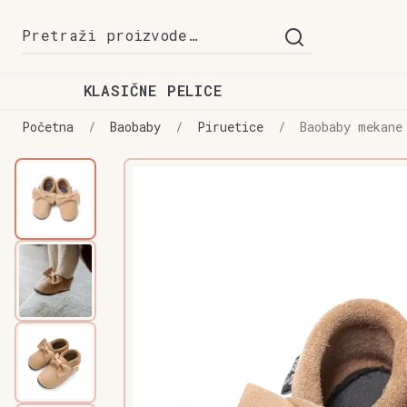
Preskoči
Skoči
Pretraži:
na
do
navigaciju
sadržaja
KLASIČNE PELICE
Početna
/
Baobaby
/
Piruetice
/
Baobaby mekane