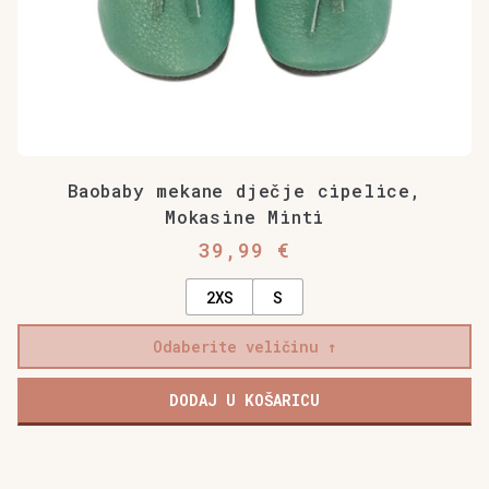
Baobaby mekane dječje cipelice,
Mokasine Minti
39,99
€
2XS
S
Odaberite veličinu
DODAJ U KOŠARICU