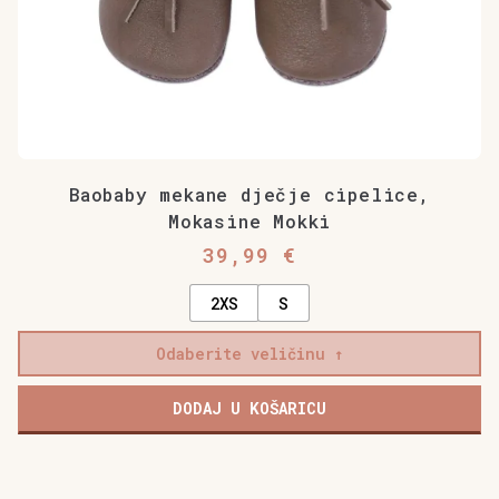
Baobaby mekane dječje cipelice,
Mokasine Mokki
39,99
€
2XS
S
Odaberite veličinu
DODAJ U KOŠARICU