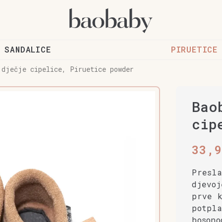
SANDALICE
PIRUETICE
 dječje cipelice, Piruetice powder
Bao
cip
33,
Presla
djevoj
prve 
potpla
bosono