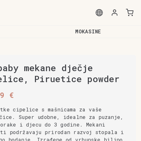
MOKASINE
baby mekane dječje
elice, Piruetice powder
99
€
tke cipelice s mašnicama za vaše
čice. Super udobne, idealne za puzanje,
korake i djecu do 3 godine. Mekani
ti podržavaju prirodan razvoj stopala i
go hodanje. Izrađene od vrhunske biljno