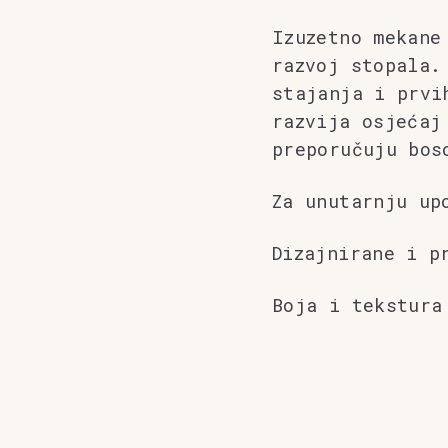
Izuzetno mekane
razvoj stopala.
stajanja i prvi
razvija osjećaj
preporučuju bos
Za unutarnju up
Dizajnirane i p
Boja i tekstura