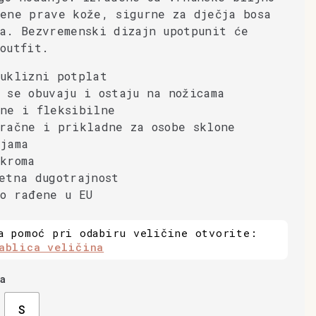
ene prave kože, sigurne za dječja bosa
a. Bezvremenski dizajn upotpunit će
outfit.
uklizni potplat
 se obuvaju i ostaju na nožicama
ane i fleksibilne
račne i prikladne za osobe sklone
jama
kroma
etna dugotrajnost
o rađene u EU
a pomoć pri odabiru veličine otvorite:
ablica veličina
a
S