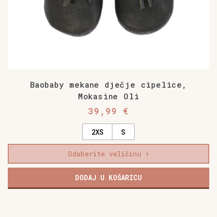
Baobaby mekane dječje cipelice,
Mokasine Oli
39,99
€
2XS
S
Odaberite veličinu
DODAJ U KOŠARICU