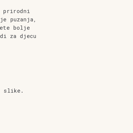
 prirodni
je puzanja,
ete bolje
di za djecu
d slike.