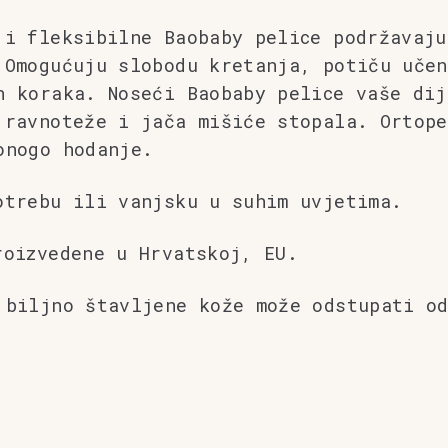
 i fleksibilne Baobaby pelice podržavaju
 Omogućuju slobodu kretanja, potiču učen
h koraka. Noseći Baobaby pelice vaše dij
 ravnoteže i jača mišiće stopala. Ortope
onogo hodanje.
otrebu ili vanjsku u suhim uvjetima.
roizvedene u Hrvatskoj, EU.
 biljno štavljene kože može odstupati o