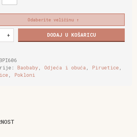
Odaberite veličinu
DODAJ U KOŠARICU
+
e,
ce
BPI606
orije:
Baobaby
,
Odjeća i obuća
,
Piruetice
,
a
ice
,
Pokloni
RNOST