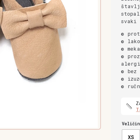
štavlj
stopal
svaki 
© prot
© lako
© mek
© proz
alergi
© bez 
© izuz
© ručn
Z
T
Veličin
XS