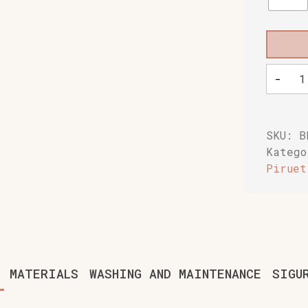
Baobaby
-
mekane
dječje
cipelic
Pirueti
SKU:
B
powder
Kateg
količin
Piruet
MATERIALS
WASHING AND MAINTENANCE
SIGU