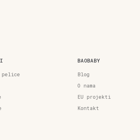
I
BAOBABY
 pelice
Blog
O nama
e
EU projekti
e
Kontakt