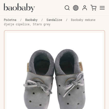
Preskoči
Skoči
na
do
Početna
/
Baobaby
/
Sandalice
/
Baobaby mekane
navigaciju
sadržaja
dječje cipelice, Stars grey