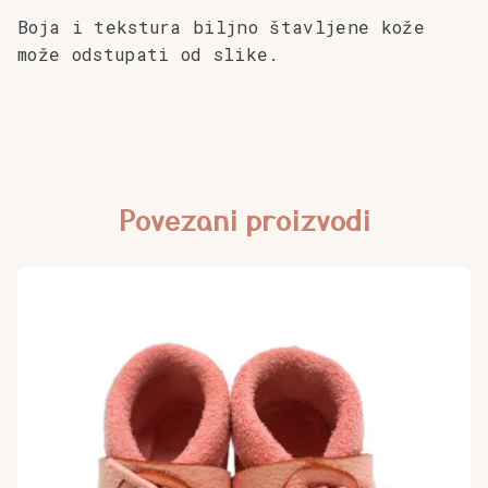
Boja i tekstura biljno štavljene kože
može odstupati od slike.
Povezani proizvodi
Ovaj
proizvod
ima
više
varijanti.
Opcije
se
mogu
odabrati
na