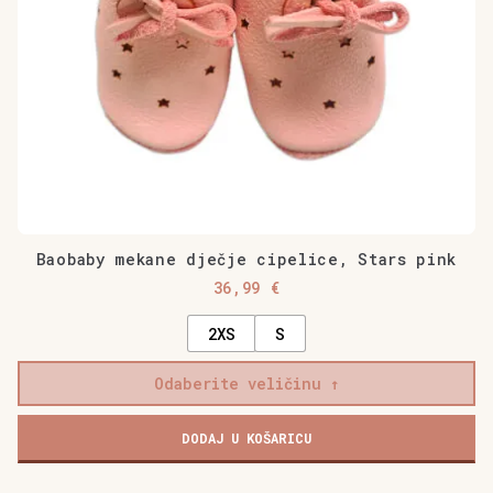
stranici
proizvoda
Baobaby mekane dječje cipelice, Stars pink
36,99
€
2XS
S
Odaberite veličinu
DODAJ U KOŠARICU