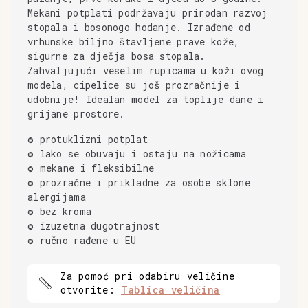
Mekani potplati podržavaju prirodan razvoj
stopala i bosonogo hodanje. Izrađene od
vrhunske biljno štavljene prave kože,
sigurne za dječja bosa stopala.
Zahvaljujući veselim rupicama u koži ovog
modela, cipelice su još prozračnije i
udobnije! Idealan model za toplije dane i
grijane prostore.
© protuklizni potplat
© lako se obuvaju i ostaju na nožicama
© mekane i fleksibilne
© prozračne i prikladne za osobe sklone
alergijama
© bez kroma
© izuzetna dugotrajnost
© ručno rađene u EU
Za pomoć pri odabiru veličine
otvorite:
Tablica veličina