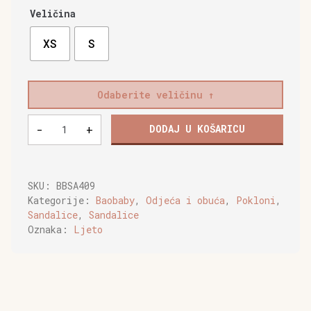
Veličina
XS
S
Odaberite veličinu
Baobaby
-
+
DODAJ U KOŠARICU
mekane
dječje
cipelice,
Stars
SKU:
BBSA409
grey
Kategorije:
Baobaby
,
Odjeća i obuća
,
Pokloni
,
količina
Sandalice
,
Sandalice
Oznaka:
Ljeto