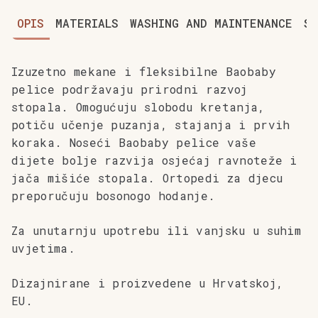
OPIS
MATERIALS
WASHING AND MAINTENANCE
SI
Izuzetno mekane i fleksibilne Baobaby
pelice podržavaju prirodni razvoj
stopala. Omogućuju slobodu kretanja,
potiču učenje puzanja, stajanja i prvih
koraka. Noseći Baobaby pelice vaše
dijete bolje razvija osjećaj ravnoteže i
jača mišiće stopala. Ortopedi za djecu
preporučuju bosonogo hodanje.
Za unutarnju upotrebu ili vanjsku u suhim
uvjetima.
Dizajnirane i proizvedene u Hrvatskoj,
EU.