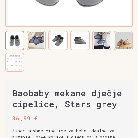
Baobaby mekane dječje
cipelice, Stars grey
36,99
€
Super udobne cipelice za bebe idealne za
puzanje, prve korake i djecu do 3 godine.