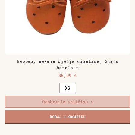
proizvoda
Baobaby mekane dječje cipelice, Stars
hazelnut
36,99
€
XS
Odaberite veličinu
DODAJ U KOŠARICU