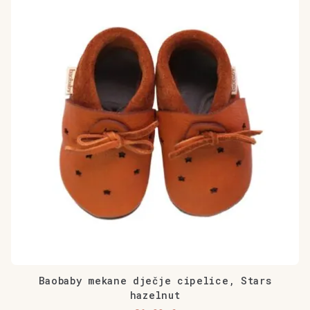
ima
više
varijanti.
Opcije
se
mogu
odabrati
na
stranici
proizvoda
Baobaby mekane dječje cipelice, Stars
hazelnut