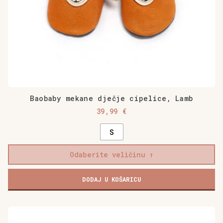
Baobaby mekane dječje cipelice, Lamb
39,99
€
S
Odaberite veličinu
DODAJ U KOŠARICU
Ovaj
proizvod