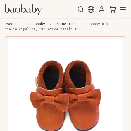
Preskoči
Skoči
na
do
Početna
/
Baobaby
/
Piruetice
/
Baobaby mekane
navigaciju
sadržaja
dječje cipelice, Piruetice hazelnut