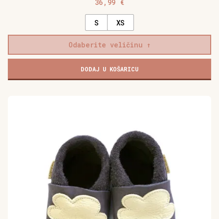
36,99
€
S
XS
Odaberite veličinu
DODAJ U KOŠARICU
Ovaj
proizvod
ima
više
varijanti.
Opcije
se
mogu
odabrati
na
stranici
proizvoda