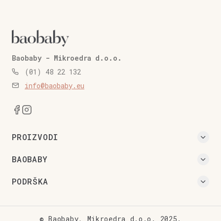
Baobaby - Mikroedra d.o.o.
(01) 48 22 132
info@baobaby.eu
PROIZVODI
BAOBABY
PODRŠKA
© Baobaby, Mikroedra d.o.o. 2025.