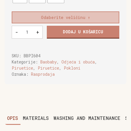
Odaberite veličinu
Baobaby
-
+
DODAJ U KOŠARICU
mekane
dječje
cipelice,
Piruetice
SKU:
BBPI604
hazelnut
Kategorije:
Baobaby
,
Odjeća i obuća
,
količina
Piruetice
,
Piruetice
,
Pokloni
Oznaka:
Rasprodaja
OPIS
MATERIALS
WASHING AND MAINTENANCE
SI