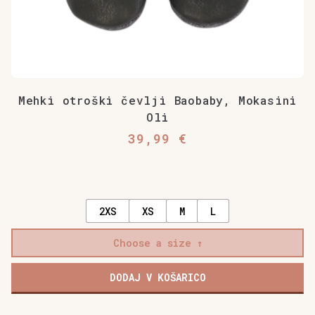
Mehki otroški čevlji Baobaby, Mokasini
Oli
39,99
€
2XS
XS
M
L
Choose a size
DODAJ V KOŠARICO