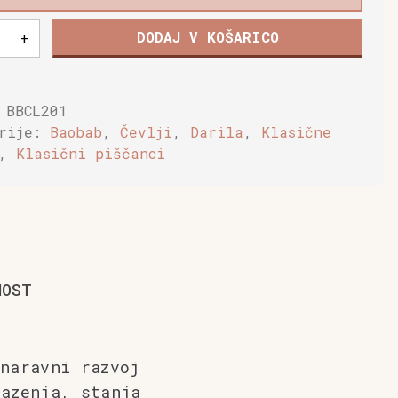
DODAJ V KOŠARICO
+
,
:
BBCL201
a
orije:
Baobab
,
Čevlji
,
Darila
,
Klasične
,
Klasični piščanci
NOST
naravni razvoj
lazenja, stanja