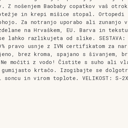
v. Z nošenjem Baobaby copatkov vaš otrok
otežje in krepi mišice stopal. Ortopedi 
ohojo. Za notranjo uporabo ali zunanjo v
zdelane na Hrvaškem, EU. Barva in tekstu
se lahko razlikujeta od slike. SESTAVA:
0% pravo usnje z IVN certifikatom za nar
jeno, brez kroma, spajano s šivanjem, br
 Ne močiti z vodo! Čistite s suho ali vl
 gumijasto krtačo. Izogibajte se dolgot
ti soncu in virom toplote. VELIKOST: 