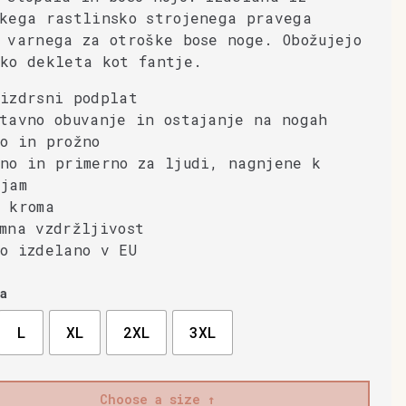
kega rastlinsko strojenega pravega
 varnega za otroške bose noge. Obožujejo
ako dekleta kot fantje.
izdrsni podplat
tavno obuvanje in ostajanje na nogah
o in prožno
no in primerno za ljudi, nagnjene k
jam
 kroma
mna vzdržljivost
o izdelano v EU
a
L
XL
2XL
3XL
Choose a size