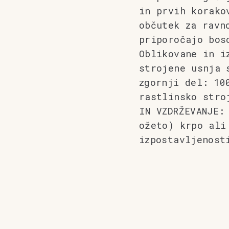
in prvih korako
občutek za ravn
priporočajo bos
Oblikovane in i
strojene usnja 
zgornji del: 10
rastlinsko stro
IN VZDRŽEVANJE:
ožeto) krpo ali
izpostavljenos