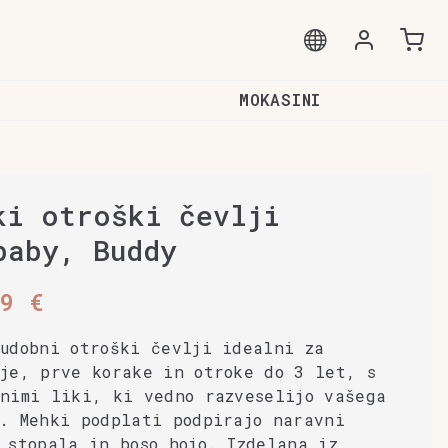
MOKASINI
ki otroški čevlji
baby, Buddy
99
€
 udobni otroški čevlji idealni za
nje, prve korake in otroke do 3 let, s
pnimi liki, ki vedno razveselijo vašega
a. Mehki podplati podpirajo naravni
 stopala in boso hojo. Izdelana iz