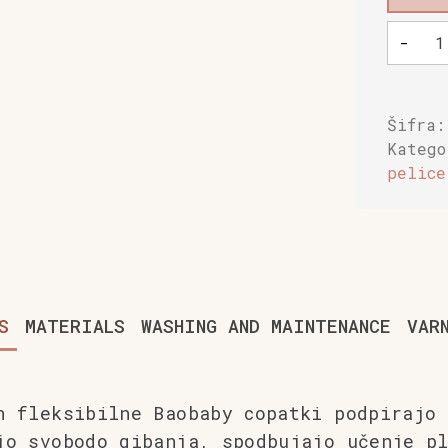
Mehki
-
otroški
čevlji
Baobaby
Buddy
Šifra
količin
Kateg
pelice
S
MATERIALS
WASHING AND MAINTENANCE
VAR
n fleksibilne Baobaby copatki podpirajo 
jo svobodo gibanja, spodbujajo učenje p