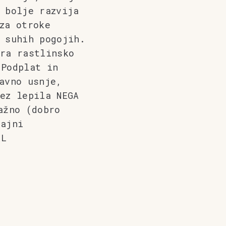
 bolje razvija
za otroke
 suhih pogojih.
ra rastlinsko
 Podplat in
avno usnje,
ez lepila NEGA
ažno (dobro
rajni
S-2XL