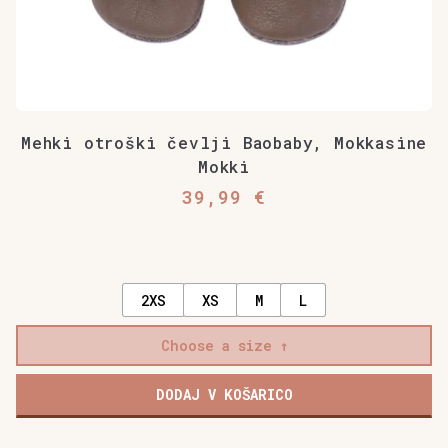
Mehki otroški čevlji Baobaby, Mokkasine
Mokki
39,99
€
2XS
XS
M
L
Choose a size
DODAJ V KOŠARICO