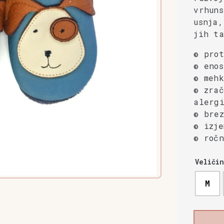
vrhuns
usnja,
jih t
© prot
© enos
© mehk
© zrač
alergi
© brez
© izje
© ročn
Veličin
M