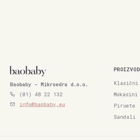
PROIZVOD
Klasični
Baobaby - Mikroedra d.o.o.
Mokasini
(01) 48 22 132
info@baobaby.eu
Piruete
Sandali