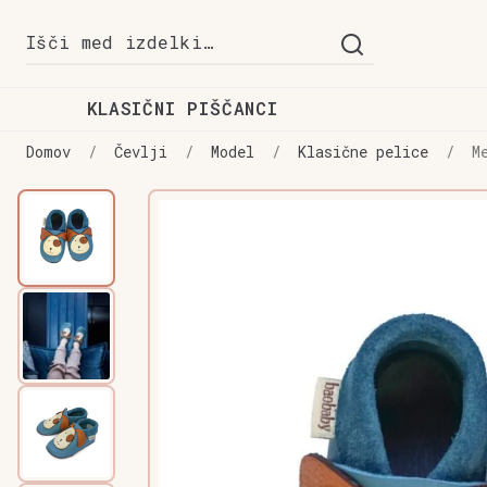
Skip
Skip
Išči:
to
to
navigation
content
KLASIČNI PIŠČANCI
Domov
/
Čevlji
/
Model
/
Klasične pelice
/
M