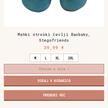
Mehki otroški čevlji Baobaby,
Stegofriends
39,99
€
M
L
XL
2XL
Choose a size
DODAJ V KOŠARICO
PREBERI VEČ