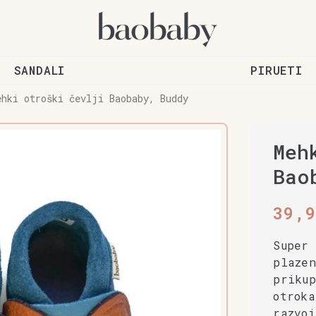
SANDALI
PIRUETI
ehki otroški čevlji Baobaby, Buddy
Meh
Bao
39,
Super
plaze
priku
otrok
razvoj