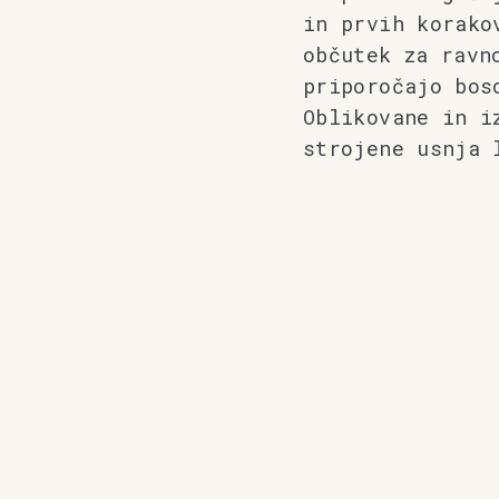
in prvih korako
občutek za ravn
priporočajo bos
Oblikovane in i
strojene usnja 