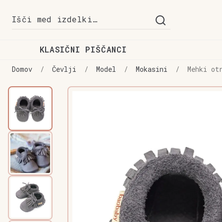
Skip
Skip
Išči:
to
to
navigation
content
KLASIČNI PIŠČANCI
Domov
/
Čevlji
/
Model
/
Mokasini
/
Mehki ot