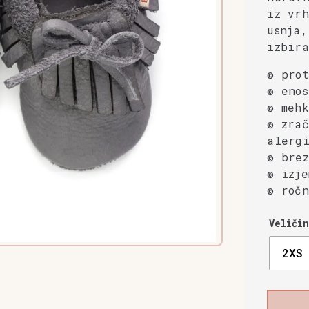
iz vrh
usnja,
izbira
© prot
© enos
© mehk
© zrač
alergi
© brez
© izje
© ročn
Veličin
2XS