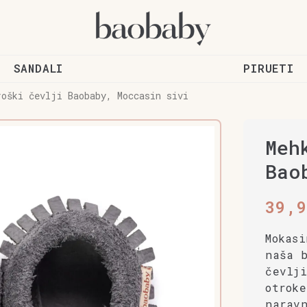
SANDALI
PIRUETI
roški čevlji Baobaby, Moccasin sivi
Meh
Bao
39,
Mokasi
naša b
čevlj
otroke
naravn