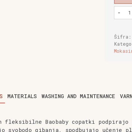
Mehki
-
otroški
čevlji
Baobaby
Moccasi
Šifra
sivi
Kateg
količin
Mokasi
S
MATERIALS
WASHING AND MAINTENANCE
VAR
n fleksibilne Baobaby copatki podpirajo 
jo svobodo gibanja, spodbujajo učenje p