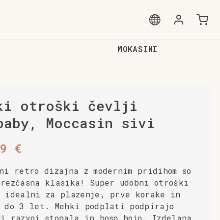
MOKASINI
ki otroški čevlji
baby, Moccasin sivi
99
€
ni retro dizajna z modernim pridihom so
rezčasna klasika! Super udobni otroški
i idealni za plazenje, prve korake in
 do 3 let. Mehki podplati podpirajo
i razvoj stopala in boso hojo. Izdelana