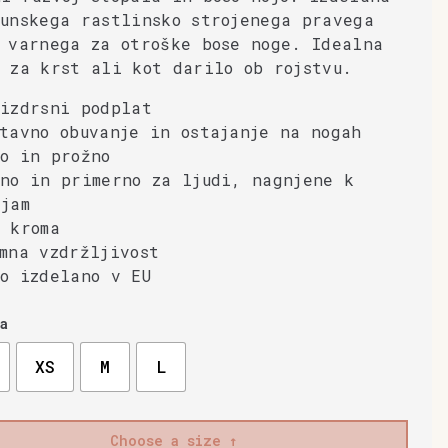
unskega rastlinsko strojenega pravega
 varnega za otroške bose noge. Idealna
 za krst ali kot darilo ob rojstvu.
izdrsni podplat
tavno obuvanje in ostajanje na nogah
o in prožno
no in primerno za ljudi, nagnjene k
jam
 kroma
mna vzdržljivost
o izdelano v EU
a
XS
M
L
Choose a size