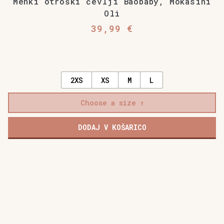
Mehki otroški čevlji Baobaby, Mokasini
Oli
39,99
€
2XS
XS
M
L
Choose a size
DODAJ V KOŠARICO