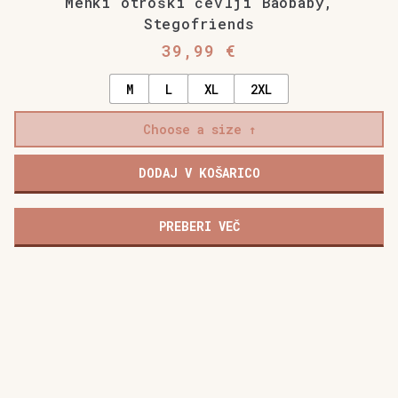
Mehki otroški čevlji Baobaby,
Stegofriends
39,99
€
M
L
XL
2XL
Choose a size
DODAJ V KOŠARICO
PREBERI VEČ