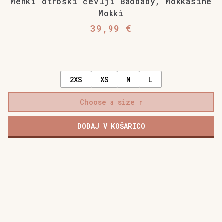
Mehki otroški čevlji Baobaby, Mokkasine
Mokki
39,99
€
2XS
XS
M
L
Choose a size
DODAJ V KOŠARICO