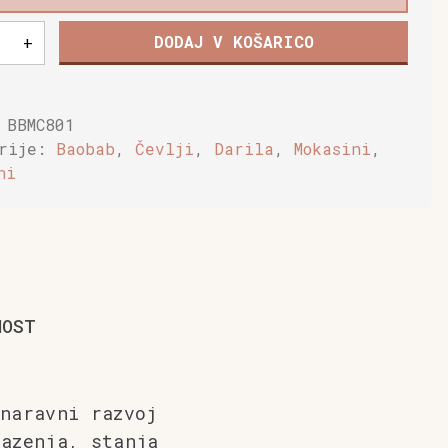
DODAJ V KOŠARICO
+
,
n
:
BBMC801
orije:
Baobab
,
Čevlji
,
Darila
,
Mokasini
,
a
ni
NOST
naravni razvoj
lazenja, stanja